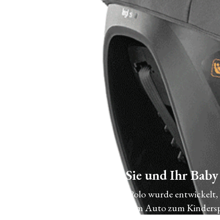
360° Komfort für Sie und Ihr Baby
Der Kinderautositz Marco Polo wurde entwickelt,
Positionierung Ihres Kindes im Auto zum Kindersp