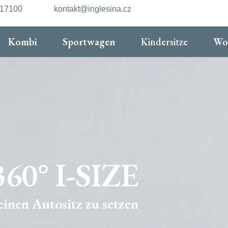
217100
kontakt@inglesina.cz
Kombi
Sportwagen
Kindersitze
Wo
0° I-SIZE
 einen Autositz zu setzen