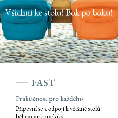
Všichni ke stolu! Bok po boku!
FAST
Praktičnost pro každého
Připevní se a odpojí k většině stolů
během mrknutí oka.