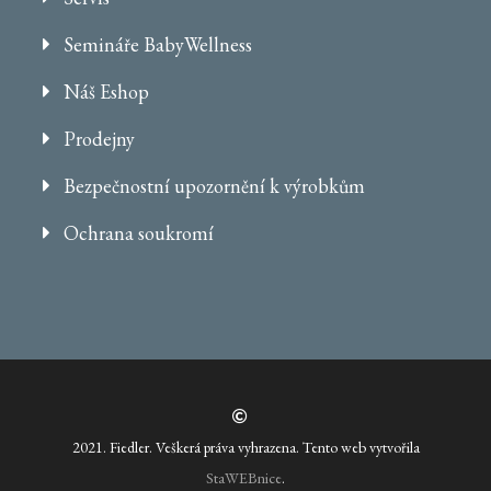
Semináře BabyWellness
Náš Eshop
Prodejny
Bezpečnostní upozornění k výrobkům
Ochrana soukromí
2021. Fiedler. Veškerá práva vyhrazena. Tento web vytvořila
StaWEBnice
.