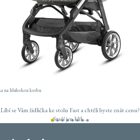
ka na hlubokou korbu
Líbí se Vám židlička ke stolu Fast a chtěli byste znát cenu?
Stačí jen klik...