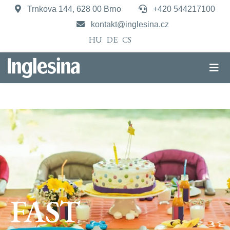
Trnkova 144, 628 00 Brno
+420 544217100
kontakt@inglesina.cz
HU
DE
CS
FAST