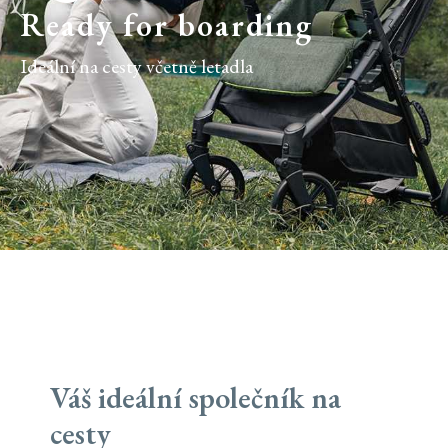
Ready for boarding
Ideální na cesty včetně letadla
Váš ideální společník na
cesty