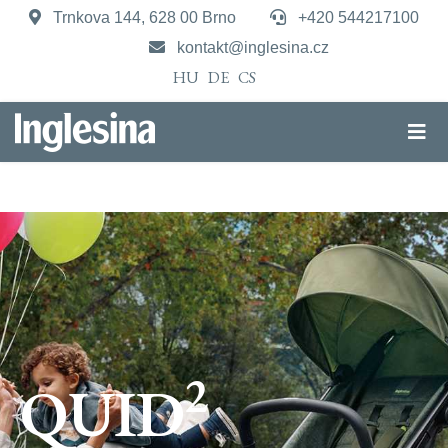
Trnkova 144, 628 00 Brno
+420 544217100
kontakt@inglesina.cz
HU
DE
CS
2
QUID