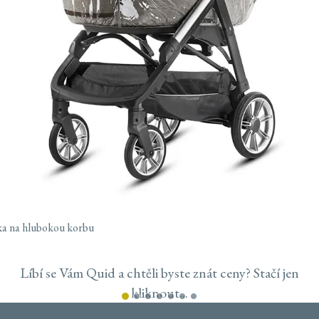
ka na hlubokou korbu
Líbí se Vám Quid a chtěli byste znát ceny? Stačí jen
kliknout...