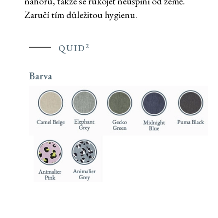
nahoru, takže se rukojeť neušpiní od země.
Zaručí tím důležitou hygienu.
2
QUID
Barva