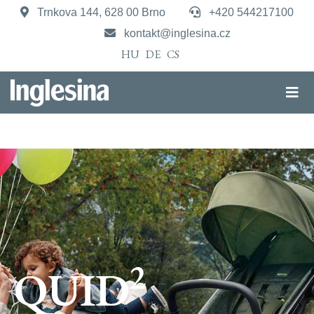
Trnkova 144, 628 00 Brno
+420 544217100
kontakt@inglesina.cz
HU
DE
CS
2
QUID