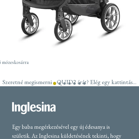
ő mózeskosárra
Szeretné megismerni a QUID2 árát? Elég egy kattintás...
Egy baba megérkezésével egy új édesanya is
születik. Az Inglesina küldetésének tekinti, hogy