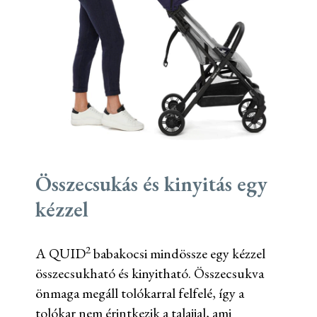
Összecsukás és kinyitás egy
kézzel
2
A QUID
babakocsi mindössze egy kézzel
összecsukható és kinyitható. Összecsukva
önmaga megáll tolókarral felfelé, így a
tolókar nem érintkezik a talajjal, ami