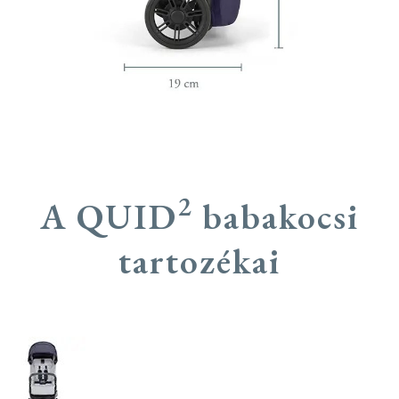
2
A QUID
babakocsi
tartozékai