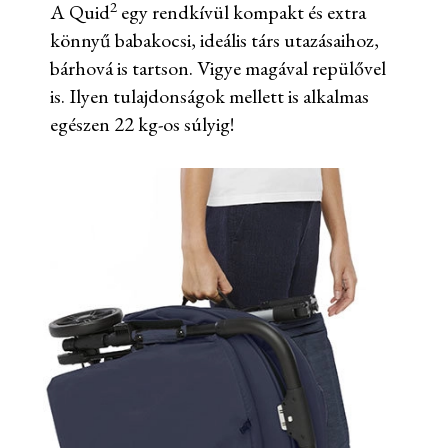
2
A Quid
egy rendkívül kompakt és extra
könnyű babakocsi, ideális társ utazásaihoz,
bárhová is tartson. Vigye magával repülővel
is. Ilyen tulajdonságok mellett is alkalmas
egészen 22 kg-os súlyig!