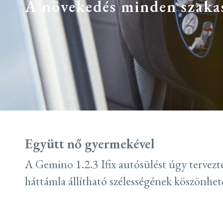
A növekedés minden szaka
Együtt nő gyermekével
A Gemino 1.2.3 Ifix autósülést úgy tervezt
háttámla állítható szélességének köszönhe