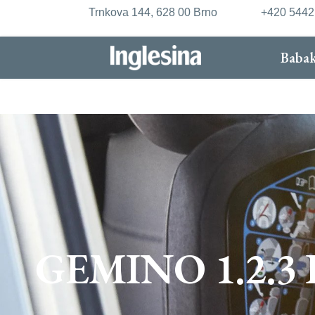
Trnkova 144, 628 00 Brno
+420 544
Babak
GEMINO 1.2.3 