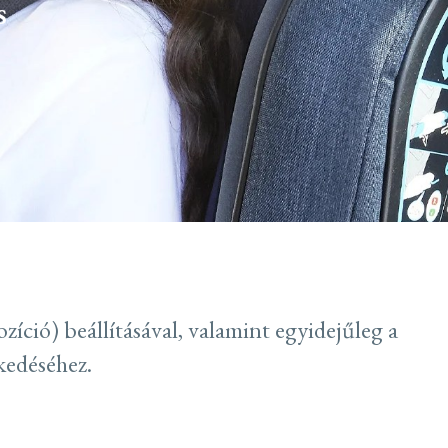
s
íció) beállításával, valamint egyidejűleg a
kedéséhez.