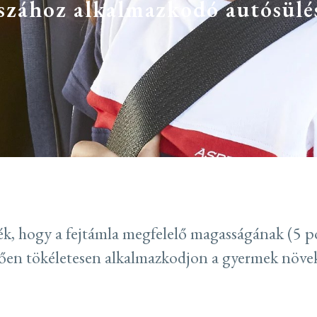
szához alkalmazkodó autósülé
ék, hogy a fejtámla megfelelő magasságának (5 poz
tően tökéletesen alkalmazkodjon a gyermek növe