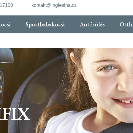
217100
kontakt@inglesina.cz
ocsi
Sportbabakocsi
Autósülés
Otth
IFIX