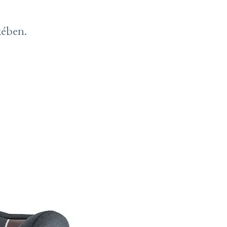
kében.