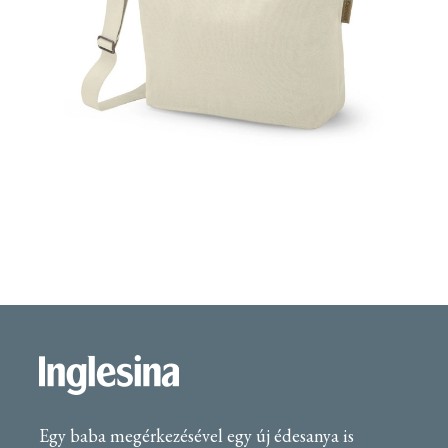
Egy baba megérkezésével egy új édesanya is