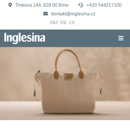
Trnkova 144, 628 00 Brno
+420 544217100
kontakt@inglesina.cz
HU
DE
CS
ELEMENT pelenkázótáska