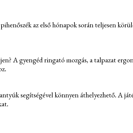
henőszék az első hónapok során teljesen körülöle
jen? A gyengéd ringató mozgás, a talpazat ergono
oz.
antyúk segítségével könnyen áthelyezhető. A já
kat.