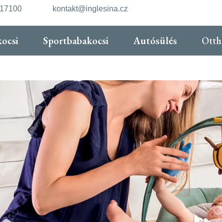
217100
kontakt@inglesina.cz
ocsi
Sportbabakocsi
Autósülés
Ott