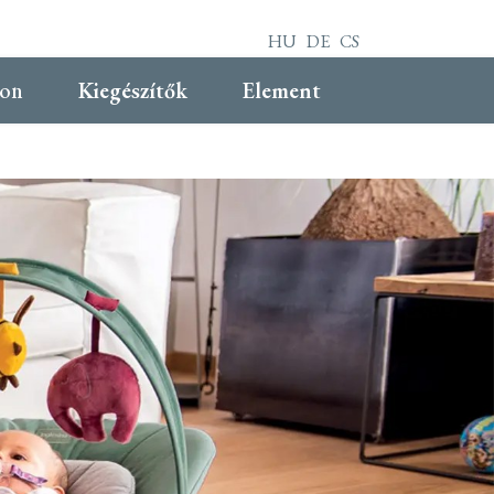
HU
DE
CS
hon
Kiegészítők
Element