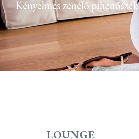
Kényelmes zenélő pihenőszék
LOUNGE