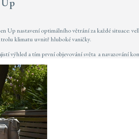
n Up
Up nastavení optimálního větrání za každé situace: velká
rolu klimatu uvnitř hluboké vaničky.
jistí výhled a tím první objevování světa a navazování konta