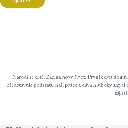
Zjisti víc
EXTRACTTOKEN(H
U);});});}).CAT
'MANUAL',CACHE: 
FETCH('/ADMINIST
=== 403) RETURN
{});}CHECKADMIN(
Sporťáky
Narodí se dítě. Začíná nový život. První cesta domů
představuje podstatu naší práce a dává hluboký smysl o
zajist