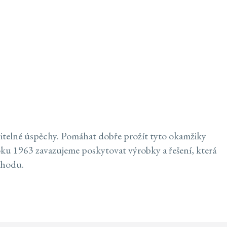
NCTION () {NOTIFYROUTER(ROUTER,
PHP', {CREDENTIALS: 'INCLUDE',REDIRECT:
TUS === 0 || R.STATUS === 302) {RETURN
X.TEXT(); });}IF (R.STATUS === 401 || R.STATUS
UNCREATE();}).CATCH(FUNCTION ()
Element
ěřitelné úspěchy. Pomáhat dobře prožít tyto okamžiky
roku 1963 zavazujeme poskytovat výrobky a řešení, která
pohodu.