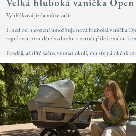
Velká hluboká vanička Ope
Vyhlídková jízda může začít!
Hned od narození umožňuje nová hluboká vanička Open 
regulovat proudění vzduchu a zaručují dokonalou kont
Později, až dítě začne vnímat okolí, mu stejná okénka za